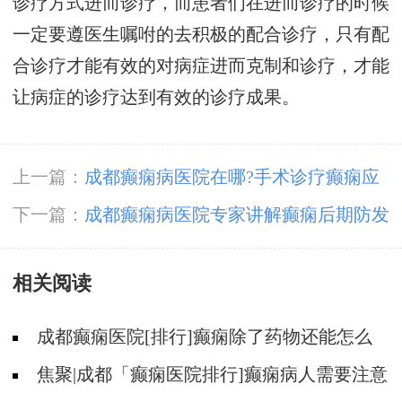
诊疗方式进而诊疗，而患者们在进而诊疗的时候
一定要遵医生嘱咐的去积极的配合诊疗，只有配
合诊疗才能有效的对病症进而克制和诊疗，才能
让病症的诊疗达到有效的诊疗成果。
上一篇：
成都癫痫病医院在哪?手术诊疗癫痫应
当认清哪些事情?
下一篇：
成都癫痫病医院专家讲解癫痫后期防发
作减轻青年的伤害?
相关阅读
成都癫痫医院[排行]癫痫除了药物还能怎么
治?
焦聚|成都「癫痫医院排行]癫痫病人需要注意