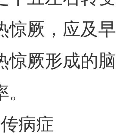
热惊厥，应及早
热惊厥形成的脑
率。
遗传病症