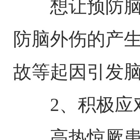
想让预防
防脑外伤的产
故等起因引发
2、积极应
高热惊厥