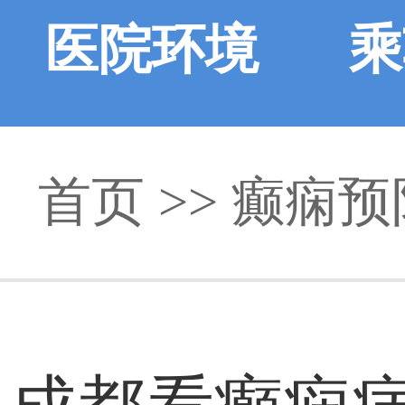
医院环境
乘
首页
>> 癫痫预