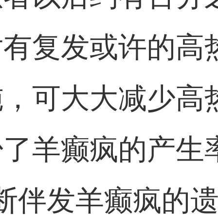
对有复发或许的高
施，可大大减少高
少了羊癫疯的产生
断伴发羊癫疯的