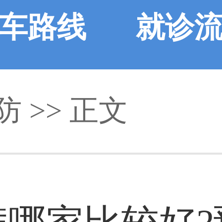
车路线
就诊
防 >> 正文