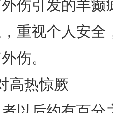
脑外伤引发的羊癫
生，重视个人安全
脑外伤。
对高热惊厥
患者以后约有百分