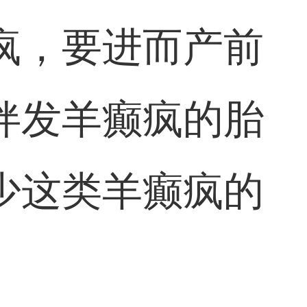
疯，要进而产前
伴发羊癫疯的胎
少这类羊癫疯的