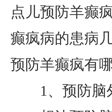
点儿预防羊癫
癫疯病的患病几
预防羊癫疯有哪
1、预防脑