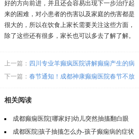
好的方向前进，并且还会容易出现下一步治疗起
来的困难，对小患者的伤害以及家庭的伤害都是
很大的，所以在饮食上家长需要关注这些方面，
除了这些还有很多，家长也可以多去了解了解。
上一篇：
四川专业羊癫疯医院讲解癫痫产生的病
因!
下一篇：
春节通知！成都神康癫痫医院春节不放
假，正常接诊!
相关阅读
成都癫痫医院[哪家好]幼儿突然抽搐翻白眼
是癫痫吗?
成都医院|孩子抽搐怎么办-孩子癫痫病的症状