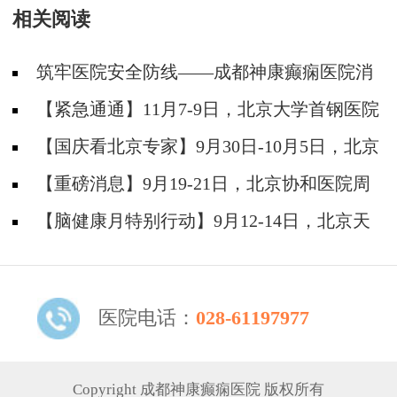
相关阅读
筑牢医院安全防线——成都神康癫痫医院消
防安全培训纪实
【紧急通通】11月7-9日，北京大学首钢医院
神经内科胡颖教授亲临成都会诊，破解癫痫疑难
【国庆看北京专家】9月30日-10月5日，北京
天坛&首钢医院两大专家蓉城亲诊+癫痫大额救
【重磅消息】9月19-21日，北京协和医院周
助，速约！
祥琴教授成都领衔会诊，共筑全年龄段抗癫防
【脑健康月特别行动】9月12-14日，北京天
线！
坛医院杨涛博士免费会诊+超万元援助，护航全
年龄段癫痫患者
医院电话：
028-61197977
Copyright 成都神康癫痫医院 版权所有