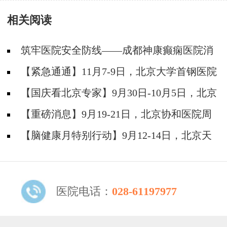
痫疑难
痫患者需要注意哪些问题?
相关阅读
筑牢医院安全防线——成都神康癫痫医院消
防安全培训纪实
【紧急通通】11月7-9日，北京大学首钢医院
神经内科胡颖教授亲临成都会诊，破解癫痫疑难
【国庆看北京专家】9月30日-10月5日，北京
天坛&首钢医院两大专家蓉城亲诊+癫痫大额救
【重磅消息】9月19-21日，北京协和医院周
助，速约！
祥琴教授成都领衔会诊，共筑全年龄段抗癫防
【脑健康月特别行动】9月12-14日，北京天
线！
坛医院杨涛博士免费会诊+超万元援助，护航全
年龄段癫痫患者
医院电话：
028-61197977