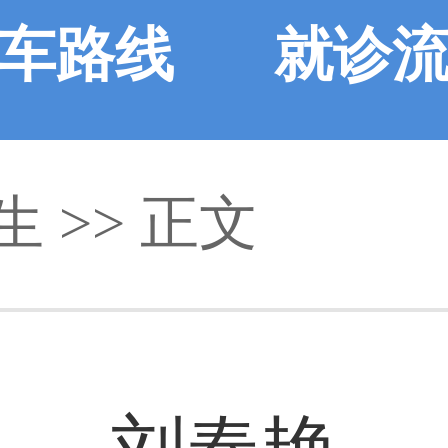
车路线
就诊
生
>> 正文