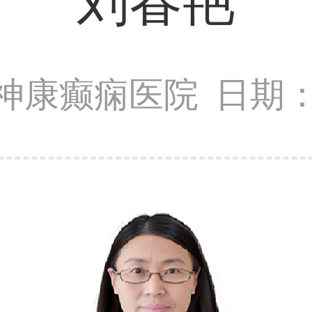
刘春艳
神康癫痫医院
日期：2