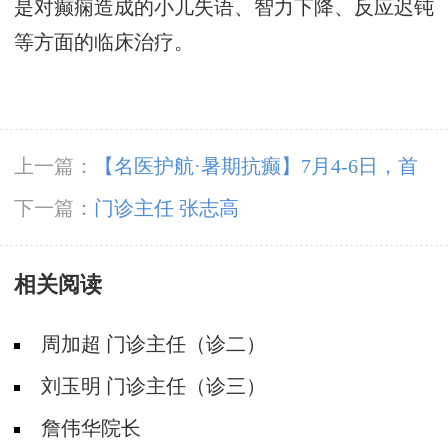
是对癫痫造成的小儿失语、智力下降、反应迟钝
等方面的临床治疗。
上一篇：
【名医护航·暑期抗癫】7月4-6日，首
都医科大学附属北京友谊医院陈葵博士成都亲
下一篇：
门诊主任 张志高
诊，速约!
相关阅读
周加超 门诊主任（诊二）
刘玉明 门诊主任（诊三）
詹伟华院长